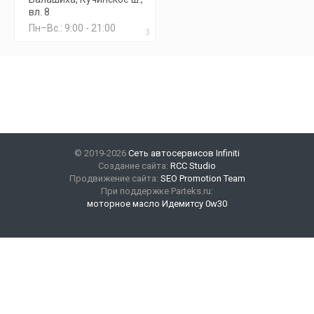
вл. 8
Пн–Вс.: 9:00 - 21:00
3
© 2019-2026
Сеть автосервисов Infiniti
Создание сайта:
RCC Studio
Продвижение сайта:
SEO Promotion Team
При поддержке Parteks.ru:
моторное масло Идемитсу 0w30
Наши контакты
+7(499) 347-47-89